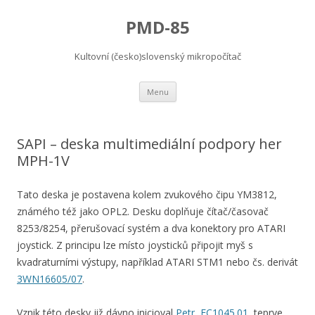
PMD-85
Kultovní (česko)slovenský mikropočítač
Přejít
Menu
k
obsahu
webu
SAPI – deska multimediální podpory her
MPH-1V
Tato deska je postavena kolem zvukového čipu YM3812,
známého též jako OPL2. Desku doplňuje čítač/časovač
8253/8254, přerušovací systém a dva konektory pro ATARI
joystick. Z principu lze místo joysticků připojit myš s
kvadraturními výstupy, například ATARI STM1 nebo čs. derivát
3WN16605/07
.
Vznik této desky již dávno inicioval
Petr, EC1045.01
, teprve