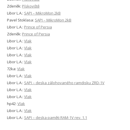
Zdeněk
:
Pískoviště
Libor L.A.
:
SAPI – MikroMon 2kB
Pavel Stoklasa
:
SAPI – MikroMon 2kB
Libor L.A.
:
Prince of Persia
Zdeněk
:
Prince of Persia
Libor L.A.
:
Vlak
Libor L.A.
:
Vlak
Libor L.A.
:
Vlak
Libor L.A.
:
Vlak
72ka
:
Vlak
Libor L.A.
:
Vlak
Libor L.A.
:
SAPI – deska zálohovaného ramdisku ZRD-1V
Libor L.A.
:
Vlak
Libor L.A.
:
Vlak
hp42
:
Vlak
Libor L.A.
:
Vlak
Libor L.A.
:
SAPI – deska paměti RAM-1V rev. 1.1