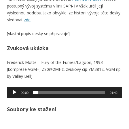
postupný vývoj systému v linii SAPI-1V však určil její
výslednou podobu. Jako obvykle lze historii vývoje této desky
sledovat
zde
.
[vlastní popis desky se připravuje]
Zvuková ukázka
Frederick Motte – Fury of the Furries/Lagoon, 1993
(komprese VGM+, Z80@2MHz, zvukový čip YM3812, VGM rip
by Valley Bell)
Audio
00:00
01:42
přehrávač
Soubory ke stažení