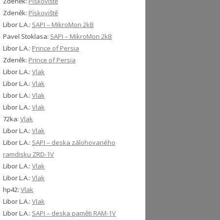
Zdeněk
:
Pískoviště
Zdeněk
:
Pískoviště
Libor L.A.
:
SAPI – MikroMon 2kB
Pavel Stoklasa
:
SAPI – MikroMon 2kB
Libor L.A.
:
Prince of Persia
Zdeněk
:
Prince of Persia
Libor L.A.
:
Vlak
Libor L.A.
:
Vlak
Libor L.A.
:
Vlak
Libor L.A.
:
Vlak
72ka
:
Vlak
Libor L.A.
:
Vlak
Libor L.A.
:
SAPI – deska zálohovaného
ramdisku ZRD-1V
Libor L.A.
:
Vlak
Libor L.A.
:
Vlak
hp42
:
Vlak
Libor L.A.
:
Vlak
Libor L.A.
:
SAPI – deska paměti RAM-1V