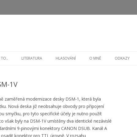
Přejít
k
 TO..
LITERATURA
HLASOVÁNÍ
O MNĚ
ODKAZY
obsahu
webu
SM-1V
ně zaměřená modernizace desky DSM-1, která byla
tku. Nová deska již neobsahuje obvody pro připojení
 smyčku, pro tyto specifické účely je nutno použít
o však byly na DSM-1V umístěny dva identické nezávislé
andardními 9-pinovými konektory CANON DSUB. Kanál A
osadit konektor pro TTL úrovně. V rozsahu