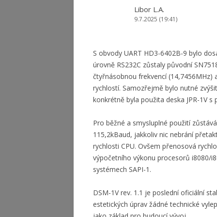
Libor L.A.
9.7.2025 (19:41)
S obvody UART HD3-6402B-9 bylo dosa
úrovně RS232C zůstaly původní SN75188/
čtyřnásobnou frekvencí (14,7456MHz) a
rychlostí. Samozřejmě bylo nutné zvýšit
konkrétně byla použita deska JPR-1V 
Pro běžné a smysluplné použití zůstáv
115,2kBaud, jakkoliv nic nebrání přeta
rychlosti CPU. Ovšem přenosová rychlo
výpočetního výkonu procesorů i8080/i
systémech SAPI-1.
DSM-1V rev. 1.1 je poslední oficiální sta
estetických úprav žádné technické vyle
jako základ pro budoucí vývoj.