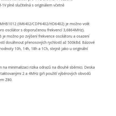
V plně slučitelná s originálem včetně
Tu MHB1012 (IM6402/CDP6402/HD6402) je možno volit
ro oscilátor s doporučenou frekvencí 3,6864MHz).
e možno po zvýšení frekvence oscilátoru a osazení
lostí dosáhnout přenosových rychlostí až 500kBd. Bázové
hodnoty 10h, 14h, 18h a 1Ch, stejně jako u originální
na minimalizaci rizika odrazů na dlouhé sběrnici. Deska
, taktovanými 2 a 4MHz (při použití výběrových obvodů
em Z80.