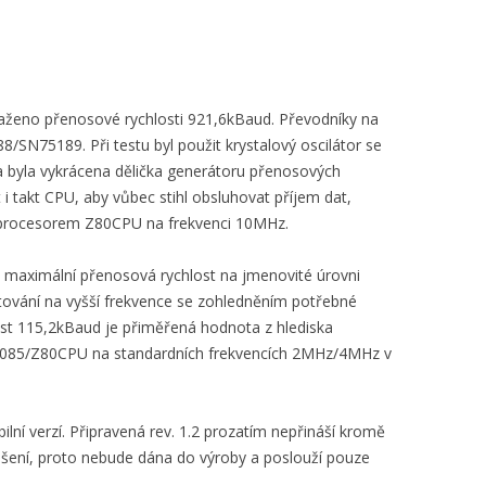
ženo přenosové rychlosti 921,6kBaud. Převodníky na
SN75189. Při testu byl použit krystalový oscilátor se
 byla vykrácena dělička generátoru přenosových
 i takt CPU, aby vůbec stihl obsluhovat příjem dat,
s procesorem Z80CPU na frekvenci 10MHz.
á maximální přenosová rychlost na jmenovité úrovni
ktování na vyšší frekvence se zohledněním potřebné
st 115,2kBaud je přiměřená hodnota z hlediska
8085/Z80CPU na standardních frekvencích 2MHz/4MHz v
bilní verzí. Připravená rev. 1.2 prozatím nepřináší kromě
pšení, proto nebude dána do výroby a poslouží pouze