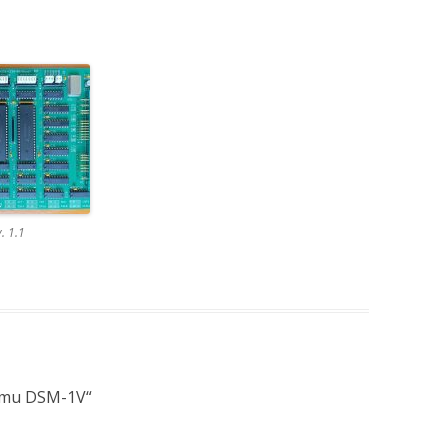
. 1.1
emu DSM-1V
“