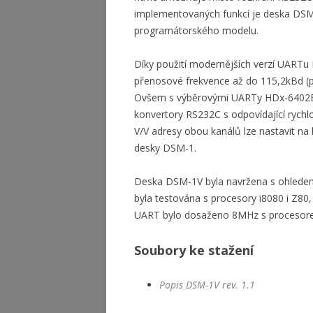
implementovaných funkcí je deska DSM-1
programátorského modelu.
Díky použití modernějších verzí UAR
přenosové frekvence až do 115,2kBd (p
Ovšem s výběrovými UARTy HDx-6402B j
konvertory RS232C s odpovídající rych
V/V adresy obou kanálů lze nastavit na 
desky DSM-1.
Deska DSM-1V byla navržena s ohledem 
byla testována s procesory i8080 i Z80
UART bylo dosaženo 8MHz s procesor
Soubory ke stažení
Popis DSM-1V rev. 1.1