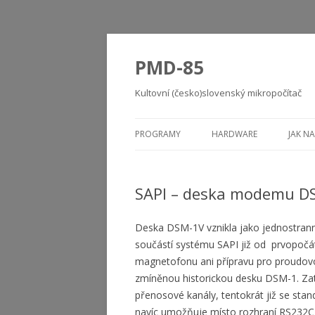
PMD-85
Kultovní (česko)slovenský mikropočítač
PROGRAMY
HARDWARE
JAK NA
SAPI – deska modemu D
Deska DSM-1V vznikla jako jednostran
součástí systému SAPI již od prvopočá
magnetofonu ani přípravu pro proudovou
zmíněnou historickou desku DSM-1. Zat
přenosové kanály, tentokrát již se st
navíc umožňuje místo rozhraní RS232C 