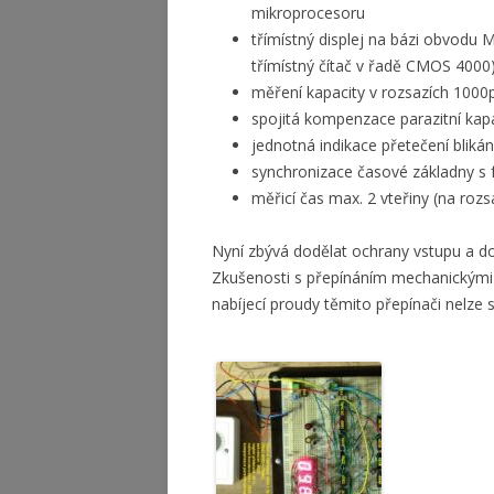
mikroprocesoru
třímístný displej na bázi obvodu 
třímístný čítač v řadě CMOS 4000
měření kapacity v rozsazích 1000p
spojitá kompenzace parazitní kap
jednotná indikace přetečení blikán
synchronizace časové základny s f
měřicí čas max. 2 vteřiny (na roz
Nyní zbývá dodělat ochrany vstupu a do
Zkušenosti s přepínáním mechanickými 
nabíjecí proudy těmito přepínači nelze sp