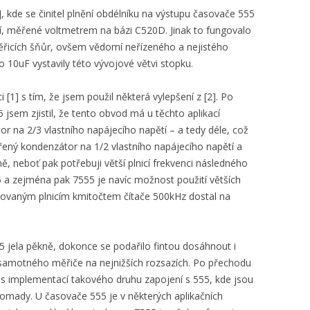
], kde se činitel plnění obdélníku na výstupu časovače 555
ětí, měřené voltmetrem na bázi C520D. Jinak to fungovalo
řicích šňůr, ovšem vědomí neřízeného a nejistého
o 10uF vystavily této vývojové větvi stopku.
[1] s tím, že jsem použil některá vylepšení z [2]. Po
sem zjistil, že tento obvod má u těchto aplikací
r na 2/3 vlastního napájecího napětí – a tedy déle, což
řený kondenzátor na 1/2 vlastního napájecího napětí a
ně, neboť pak potřebuji větší plnicí frekvenci následného
 a zejména pak 7555 je navíc možnost použití větších
ánovaným plnicím kmitočtem čítače 500kHz dostal na
jela pěkně, dokonce se podařilo fintou dosáhnout i
 samotného měřiče na nejnižších rozsazích. Po přechodu
 s implementací takového druhu zapojení s 555, kde jsou
mady. U časovače 555 je v některých aplikačních