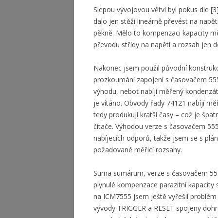
Slepou vývojovou větví byl pokus dle [3
dalo jen stěží lineárně převést na nap
pěkně. Mělo to kompenzaci kapacity mě
převodu střídy na napětí a rozsah jen d
Nakonec jsem použil původní konstrukci 
prozkoumání zapojení s časovačem 555 j
výhodu, neboť nabíjí měřený kondenzáto
je vítáno. Obvody řady 74121 nabíjí mě
tedy produkují kratší časy – což je špat
čítače. Výhodou verze s časovačem 555
nabíjecích odporů, takže jsem se s pl
požadované měřicí rozsahy.
Suma sumárum, verze s časovačem 555 
plynulé kompenzace parazitní kapacity
na ICM7555 jsem ještě vyřešil problém
vývody TRIGGER a RESET spojeny dohro