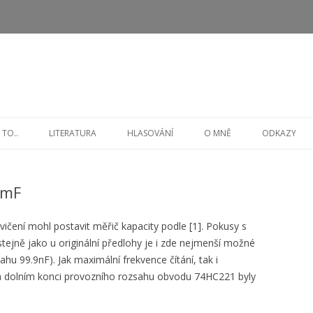
Přejít
k
 TO..
LITERATURA
HLASOVÁNÍ
O MNĚ
ODKAZY
obsahu
webu
0mF
čení mohl postavit měřič kapacity podle [1]. Pokusy s
jně jako u originální předlohy je i zde nejmenší možné
hu 99.9nF). Jak maximální frekvence čítání, tak i
 na dolním konci provozního rozsahu obvodu 74HC221 byly