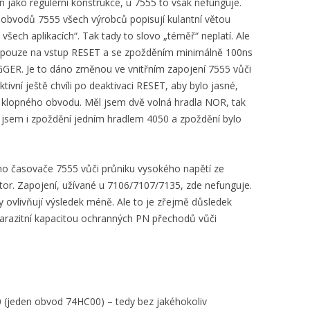
jako regulérní konstrukce, u 7555 to však nefunguje.
y obvodů 7555 všech výrobců popisují kulantní větou
šech aplikacích“. Tak tady to slovo „téměř“ neplatí. Ale
de pouze na vstup RESET a se zpožděním minimálně 100ns
GGER. Je to dáno změnou ve vnitřním zapojení 7555 vůči
ivní ještě chvíli po deaktivaci RESET, aby bylo jasné,
o klopného obvodu. Měl jsem dvě volná hradla NOR, tak
al jsem i zpoždění jedním hradlem 4050 a zpoždění bylo
o časovače 7555 vůči průniku vysokého napětí ze
or. Zapojení, užívané u 7106/7107/7135, zde nefunguje.
 ovlivňují výsledek méně. Ale to je zřejmě důsledek
parazitní kapacitou ochranných PN přechodů vůči
(jeden obvod 74HC00) – tedy bez jakéhokoliv