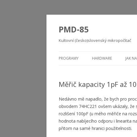
PMD-85
Kultovní (česko)slovenský mikropočítač
PROGRAMY
HARDWARE
JAK NA
Měřič kapacity 1pF až 1
Nedávno mě napadlo, že bych pro procvi
obvodem 74HC221 ovšem ukázaly, že ste
rozlišení 100pF (u mého měřiče na rozsa
hodnota nabíjecího odporu i linearita
přitom na samé hranici použitelnosti.