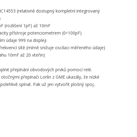
MC14553 (relativně dostupný kompletní integrovaný
)
F (rozlišení 1pF) až 10mF
acity přístroje potenciometrem (0÷100pF)
ím údaje 999 na displeji
rekvencí sítě (mírně snižuje oscilaci měřeného údaje)
sahu 10mF až 20 vteřin)
plnit přepínání obvodových prvků pomocí relé.
otočnými přepínači Lorlin z GME ukazály, že nízké
olehlivě spínat. Pak už jen vytvořit plošný spoj..