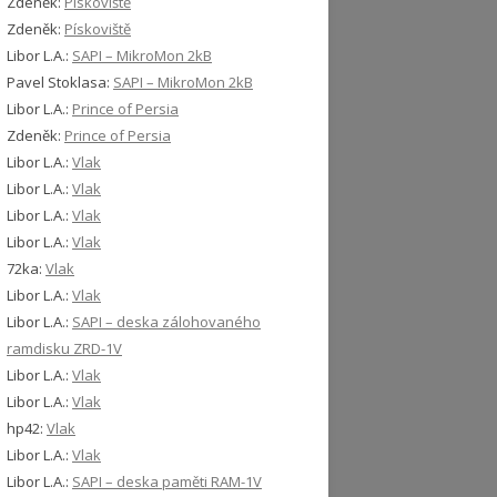
Zdeněk
:
Pískoviště
Zdeněk
:
Pískoviště
Libor L.A.
:
SAPI – MikroMon 2kB
Pavel Stoklasa
:
SAPI – MikroMon 2kB
Libor L.A.
:
Prince of Persia
Zdeněk
:
Prince of Persia
Libor L.A.
:
Vlak
Libor L.A.
:
Vlak
Libor L.A.
:
Vlak
Libor L.A.
:
Vlak
72ka
:
Vlak
Libor L.A.
:
Vlak
Libor L.A.
:
SAPI – deska zálohovaného
ramdisku ZRD-1V
Libor L.A.
:
Vlak
Libor L.A.
:
Vlak
hp42
:
Vlak
Libor L.A.
:
Vlak
Libor L.A.
:
SAPI – deska paměti RAM-1V