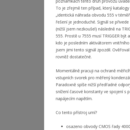
poznámkách tento druh provozu uváděn 
To je zřejmě ten případ, který katalog
„identická náhrada obvodu 555 v téměř v
řešení je jednoduché. Signál se přive
(nižší jsem nezkoušel) následně na TRI
555. Prostě u 7555 musí TRIGGER být akt
kdo je posledním aktivátorem vnitřníh
jsem jimi tento signál zpozdil. Ověřov
rovněž dostatečné.
Momentálně pracuji na ochraně měřicíh
vstupních svorek pro měřený kondenzát
Paradoxně spíše nižší předřadné odpory
snížení časové konstanty ve spojení s 
napájecím napětím.
Co tento přístroj umí?
osazeno obvody CMOS řady 4000 