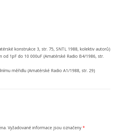
atérské konstrukce 3, str. 75, SNTL 1988, kolektiv autorů)
hem od 1pF do 10 000uF (Amatérské Radio B4/1986, str.
álnímu měřidlu (Amatérské Radio A1/1988, str. 29)
ěna.
Vyžadované informace jsou označeny
*