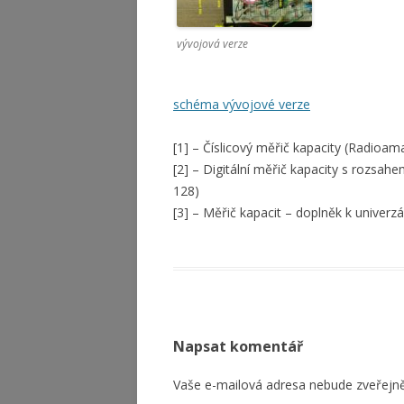
vývojová verze
schéma vývojové verze
[1] – Číslicový měřič kapacity (Radioam
[2] – Digitální měřič kapacity s rozsa
128)
[3] – Měřič kapacit – doplněk k univerz
Napsat komentář
Vaše e-mailová adresa nebude zveřejn