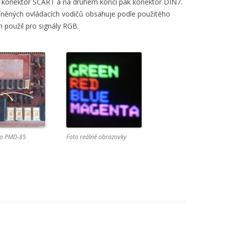
 konektor SCART a na druhém konci pak konektor DIN7.
něných ovládacích vodičů obsahuje podle použitého
 použil pro signály RGB.
do PMD-85
Foto reálné obrazovky