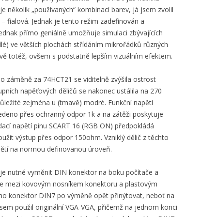
stuje několik „používaných“ kombinací barev, já jsem zvolil
– fialová. Jednak je tento režim zadefinován a
nak přímo geniálně umožňuje simulaci zbývajících
bílé) ve větších plochách střídáním mikrořádků různých
vě totéž, ovšem s podstatně lepším vizuálním efektem.
po záměně za 74HCT21 se viditelně zvýšila ostrost
pních napěťových děličů se nakonec ustálila na 270
 důležité zejména u (tmavě) modré. Funkční napětí
edeno přes ochranný odpor 1k a na zátěži poskytuje
ládací napětí pinu SCART 16 (RGB ON) předpokládá
žit výstup přes odpor 150ohm. Vzniklý dělič z těchto
pětí na normou definovanou úroveň.
 je nutné vyměnit DIN konektor na boku počítače a
ože mezi kovovým nosníkem konektoru a plastovým
tno konektor DIN7 po výměně opět přinýtovat, neboť na
jsem použil originální VGA-VGA, přičemž na jednom konci