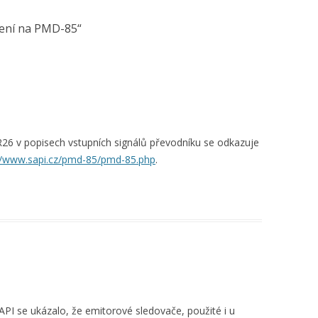
ení na PMD-85
“
 R26 v popisech vstupních signálů převodníku se odkazuje
//www.sapi.cz/pmd-85/pmd-85.php
.
SAPI se ukázalo, že emitorové sledovače, použité i u