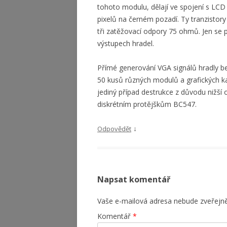
tohoto modulu, dělají ve spojení s LC
pixelů na černém pozadí. Ty tranzistor
tři zatěžovací odpory 75 ohmů. Jen se 
výstupech hradel.
Přímé generování VGA signálů hradly be
50 kusů různých modulů a grafických 
jediný případ destrukce z důvodu nižší o
diskrétním protějškům BC547.
↓
Odpovědět
Napsat komentář
Vaše e-mailová adresa nebude zveřejn
Komentář
*