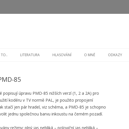
Přejít
k
 TO..
LITERATURA
HLASOVÁNÍ
O MNĚ
ODKAZY
obsahu
webu
 PMD-85
é popisují úpravu PMD-85 nižších verzí (1, 2 a 2A) pro
užití kodéru v TV normě PAL, je použito propojení
 stačí jen pár hradel, viz schéma, a PMD-85 je schopno
volit jednu společnou barvu inkoustu na černém pozadí.
ány režimy: plný jas nebliká – poloviční jas nebliká –