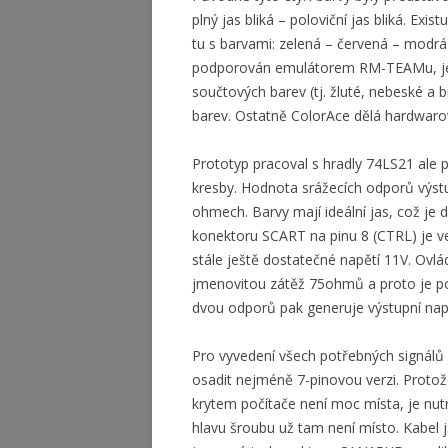
plný jas bliká – poloviční jas bliká. Exi
tu s barvami: zelená – červená – modrá 
podporován emulátorem RM-TEAMu, jed
součtových barev (tj. žluté, nebeské a 
barev. Ostatně ColorAce dělá hardwaro
Prototyp pracoval s hradly 74LS21 ale 
kresby. Hodnota srážecích odporů výstu
ohmech. Barvy mají ideální jas, což je
konektoru SCART na pinu 8 (CTRL) je v
stále ještě dostatečné napětí 11V. Ov
jmenovitou zátěž 75ohmů a proto je pou
dvou odporů pak generuje výstupní na
Pro vyvedení všech potřebných signálů
osadit nejméně 7-pinovou verzi. Prot
krytem počítače není moc místa, je nu
hlavu šroubu už tam není místo. Kabel 