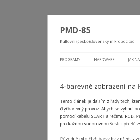
PMD-85
Kultovní (česko)slovenský mikropočítač
PROGRAMY
HARDWARE
JAK NA
4-barevné zobrazení na
Tento článek je dalším z řady těch, kter
čtyřbarevný provoz. Abych se vyhnul po
pomocí kabelu SCART a režimu RGB. Pak
pro každou vodorovnou šestici pixelů z
Původně tyto čtyři barvy byly představov