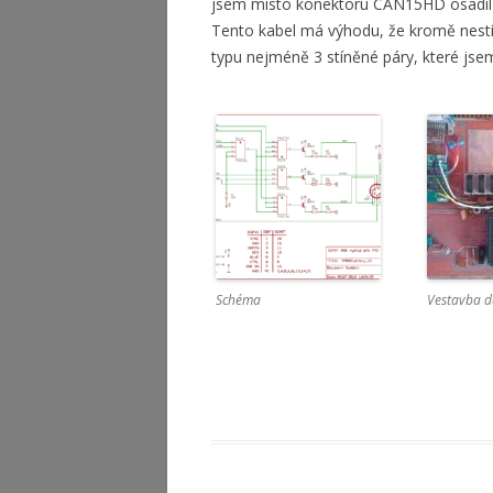
jsem místo konektoru CAN15HD osadil
Tento kabel má výhodu, že kromě nestí
typu nejméně 3 stíněné páry, které jsem
Schéma
Vestavba 