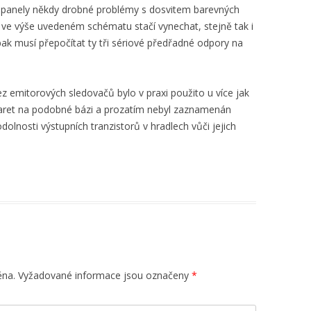
D panely někdy drobné problémy s dosvitem barevných
y ve výše uvedeném schématu stačí vynechat, stejně tak i
pak musí přepočítat ty tři sériové předřadné odpory na
z emitorových sledovačů bylo v praxi použito u více jak
karet na podobné bázi a prozatím nebyl zaznamenán
dolnosti výstupních tranzistorů v hradlech vůči jejich
ěna.
Vyžadované informace jsou označeny
*