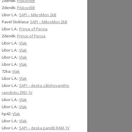
Zdeněk
:
Pískoviště
Zdeněk
:
Pískoviště
Libor L.A.
:
SAPI – MikroMon 2kB
Pavel Stoklasa
:
SAPI – MikroMon 2kB
Libor L.A.
:
Prince of Persia
Zdeněk
:
Prince of Persia
Libor L.A.
:
Vlak
Libor L.A.
:
Vlak
Libor L.A.
:
Vlak
Libor L.A.
:
Vlak
72ka
:
Vlak
Libor L.A.
:
Vlak
Libor L.A.
:
SAPI – deska zálohovaného
ramdisku ZRD-1V
Libor L.A.
:
Vlak
Libor L.A.
:
Vlak
hp42
:
Vlak
Libor L.A.
:
Vlak
Libor L.A.
:
SAPI – deska paměti RAM-1V